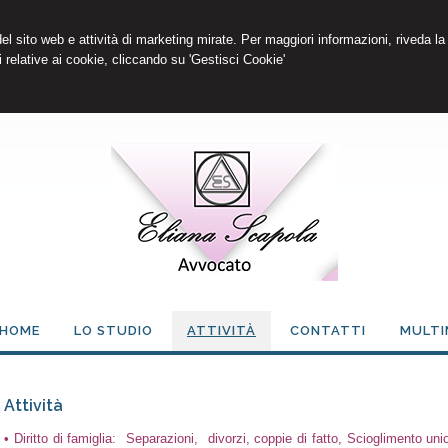
 del sito web e attività di marketing mirate. Per maggiori informazioni, riveda la
 relative ai cookie, cliccando su 'Gestisci Cookie'
HOME
LO STUDIO
ATTIVITÀ
CONTATTI
MULTI
Attività
• Diritto di famiglia: Separazioni, divorzi, coppie di fatto, Scioglimento uni