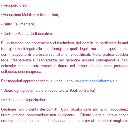
•Recupero crediti;
•Esecuzioni Mobiliari e Immobiliari;
•Diritto Fallimentare;
• Diritto e Pratica Collaborativa.
E’ un metodo non contenzioso di risoluzione dei conflitti in particolare in am
tutti gli aspetti legati alla crisi famigliare- quelli legali, ma anche quelli ec
con il supporto di professionisti altamente qualificati. Nella pratica collab
fede, trasparenza e riservatezza per garantire accordi consapevoli e risp
coinvolte e soprattutto capaci di durare nel tempo. Le parti sono protagonis
collaborazione reciproca.
Per maggiori approfondimenti si veda il sito
www.praticacollaborativa.it
“ Dietro ogni problema c’è un’opportunità” (Galileo Galilei)
•Mediazioni e Negoziazioni:
Gestione non violenta dei conflitti: Con l’ausilio delle abilità di accogl
riformulazione, osservazione non giudicante, il Cliente viene aiutato a ricon
emotivo ed esistenziale e ad individuare le risorse per affrontarlo al meglio e