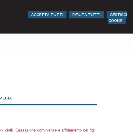
ACCETTA TUTTI
RIFIUTA TUTTI
GESTISCI
COOKIE
MEDIA
oni civili. Cessazione convivenze e affidamento dei figli.