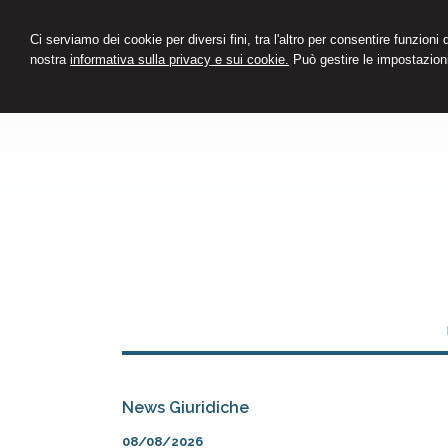
Ci serviamo dei cookie per diversi fini, tra l'altro per consentire funzioni
nostra
informativa sulla privacy e sui cookie.
Può gestire le impostazioni
News Giuridiche
08/08/2026