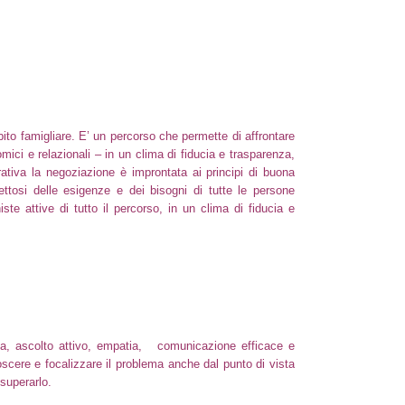
bito famigliare. E’ un percorso che permette di affrontare
onomici e relazionali – in un clima di fiducia e trasparenza,
orativa la negoziazione è improntata ai principi di buona
ettosi delle esigenze e dei bisogni di tutte le persone
te attive di tutto il percorso, in un clima di fiducia e
ienza, ascolto attivo, empatia, comunicazione efficace e
oscere e focalizzare il problema anche dal punto di vista
 superarlo.