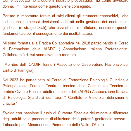
Come avvocato ho a cuore il risultato processuale, ma come avvocato
donna, mi interessa come questo viene conseguito.
Per me è importante fornire ai miei clienti gli strumenti conoscitivi, che
indirizzano i processi decisionali adottati nella gestione dei contenziosi
giudiziari (o stragiudiziali), che essi stessi mi affidano; considero questo
fondamentale per il conseguimento dei risultati attesi.
Mi sono formata alla Pratica Collaborativa nel 2018 partecipando al Corso
di Formazione della AIADC ( Associazione Italiana Professionisti
Collaborativi) di cui sono diventata membro.
Membro dell’ ONDIF Torino ( Associazione Osservatorio Nazionale sul
Diritto di Famiglia).
Nel 2023 ho partecipato al Corso di Formazione Psicologia Giuridica e
Psicopatologia Forense Teoria e tecnica della Consuelnza Tecnica in
ambito Civile e Penale, adulti e minorile della AIPG ( Associazione Italiana
di Psicologia Giuridica) con tesi: " Conflitto e Violenza: definizioni e
criticità ".
Svolgo con passione il ruolo di Curatore Speciale del minore e difensore
degli adulti nelle procedure di ablazione della potestà genitoriale presso il
Tribunale per i Minorenni del Piemonte e della Valle D’Aosta.