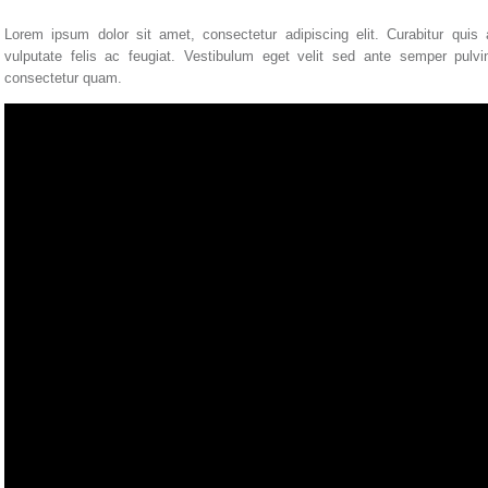
Lorem ipsum dolor sit amet, consectetur adipiscing elit. Curabitur quis a
vulputate felis ac feugiat. Vestibulum eget velit sed ante semper pulvin
consectetur quam.