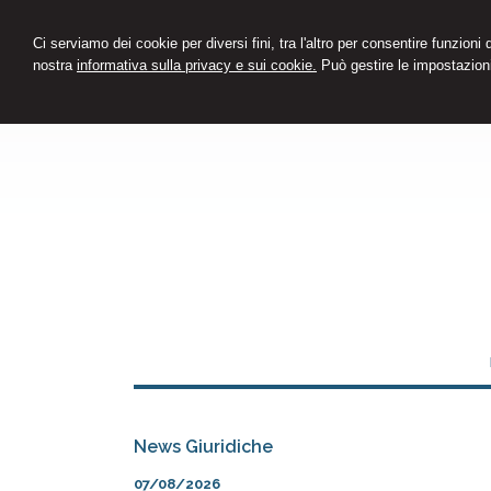
Ci serviamo dei cookie per diversi fini, tra l'altro per consentire funzioni
nostra
informativa sulla privacy e sui cookie.
Può gestire le impostazioni
News Giuridiche
07/08/2026